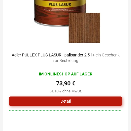
r
i
P
e
r
r
o
u
d
n
u
g
k
t
e
Adler PULLEX PLUS-LASUR - palisander 2,5 l
+ ein Geschenk
zur Bestellung
IM ONLINESHOP AUF LAGER
73,90 €
61,10 € ohne MwSt.
Detail