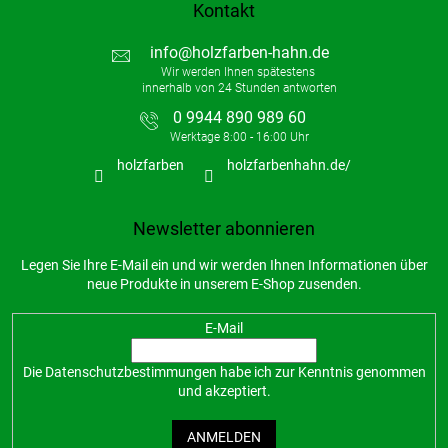
Kontakt
e
info
@
holzfarben-hahn.de
0 9944 890 989 60
holzfarben
holzfarbenhahn.de/
Newsletter abonnieren
Legen Sie Ihre E-Mail ein und wir werden Ihnen Informationen über
neue Produkte in unserem E-Shop zusenden.
E-Mail
Die
Datenschutzbestimmungen
habe ich zur Kenntnis genommen
und akzeptiert.
ANMELDEN