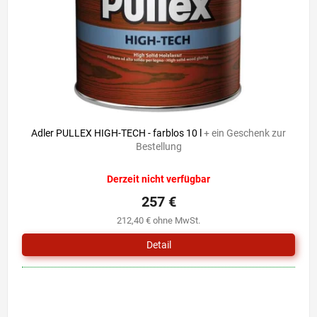
r
i
P
e
r
r
o
u
d
n
u
g
k
t
e
Adler PULLEX HIGH-TECH - farblos 10 l
+ ein Geschenk zur
Bestellung
Derzeit nicht verfügbar
257 €
212,40 € ohne MwSt.
Detail