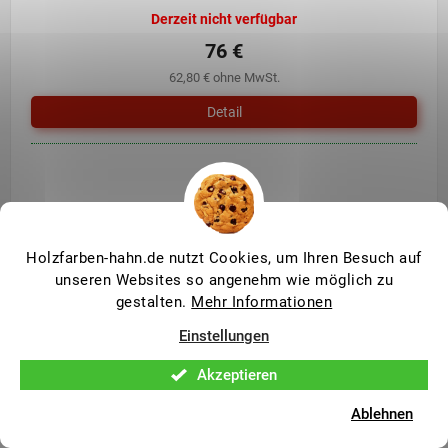
Derzeit nicht verfügbar
76 €
62,80 € ohne MwSt.
Detail
Holzfarben-hahn.de nutzt Cookies, um Ihren Besuch auf
22
Artikel insgesamt
S
unseren Websites so angenehm wie möglich zu
t
gestalten.
Mehr Informationen
e
F
Einstellungen
u
u
e
ß
r
Akzeptieren
Instagram
z
e
e
l
Ablehnen
i
e
Auf Instagram folgen