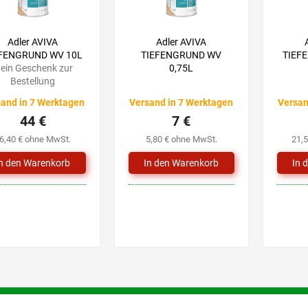
Adler AVIVA
Adler AVIVA
FENGRUND WV 10L
TIEFENGRUND WV
TIEF
 ein Geschenk zur
0,75L
Bestellung
and in 7 Werktagen
Versand in 7 Werktagen
Versan
44 €
7 €
6,40 € ohne MwSt.
5,80 € ohne MwSt.
21,
S
t
e