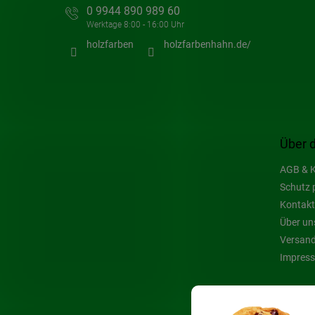
0 9944 890 989 60
holzfarben
holzfarbenhahn.de/
Über 
AGB & K
Schutz 
Kontakt
Über un
Versand
Impres