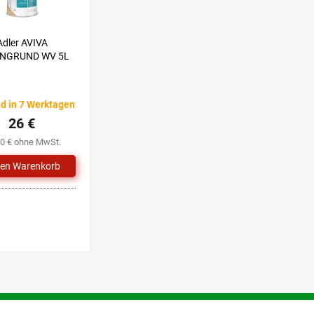
Adler AVIVA
ENGRUND WV 5L
d in 7 Werktagen
26 €
50 € ohne MwSt.