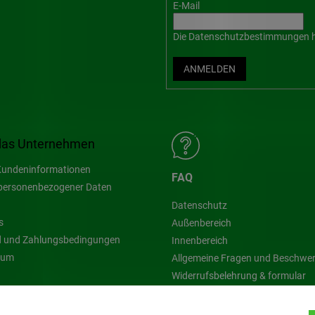
E-Mail
Die
Datenschutzbestimmungen
h
ANMELDEN
das Unternehmen
undeninformationen
FAQ
personenbezogener Daten
Datenschutz
s
Außenbereich
 und Zahlungsbedingungen
Innenbereich
sum
Allgemeine Fragen und Beschwe
Widerrufsbelehrung & formular
Blog