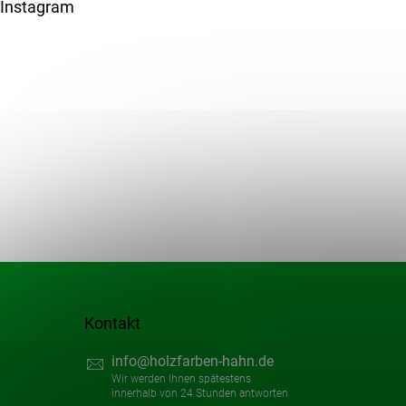
u
Instagram
ß
z
e
i
l
e
Kontakt
info
@
holzfarben-hahn.de