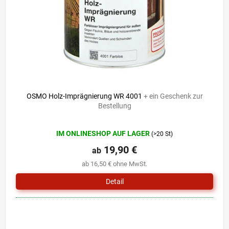
r
i
P
e
r
r
o
u
d
n
u
g
k
t
e
OSMO Holz-Imprägnierung WR 4001
+ ein Geschenk zur
Bestellung
Die
IM ONLINESHOP AUF LAGER
(>20 St)
durchschnittliche
Produktbewertung
19,90 €
ab
ist
ab 16,50 € ohne MwSt.
5,0
von
Detail
5
Sternen.