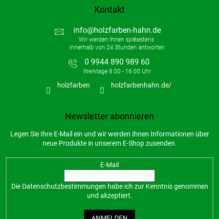
t
Kontakt
e
info
@
holzfarben-hahn.de
0 9944 890 989 60
holzfarben
holzfarbenhahn.de/
Newsletter abonnieren
Legen Sie Ihre E-Mail ein und wir werden Ihnen Informationen über
neue Produkte in unserem E-Shop zusenden.
E-Mail
Die
Datenschutzbestimmungen
habe ich zur Kenntnis genommen
und akzeptiert.
ANMELDEN