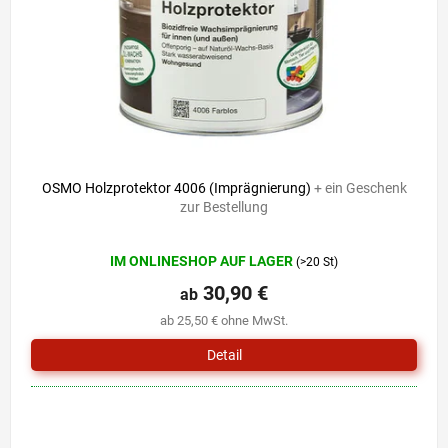
r
i
P
e
r
r
o
u
d
n
u
g
k
t
e
OSMO Holzprotektor 4006 (Imprägnierung)
+ ein Geschenk
zur Bestellung
Die
IM ONLINESHOP AUF LAGER
(>20 St)
durchschnittliche
Produktbewertung
30,90 €
ab
ist
ab 25,50 € ohne MwSt.
5,0
von
Detail
5
Sternen.