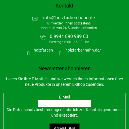
t
Kontakt
e
info
@
holzfarben-hahn.de
0 9944 890 989 60
holzfarben
holzfarbenhahn.de/
Newsletter abonnieren
Legen Sie Ihre E-Mail ein und wir werden Ihnen Informationen über
neue Produkte in unserem E-Shop zusenden.
E-Mail
Die
Datenschutzbestimmungen
habe ich zur Kenntnis genommen
und akzeptiert.
ANMELDEN